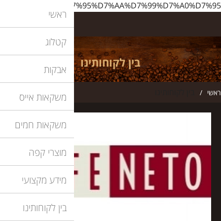
http://www.ilbarista.co.il/%D7%91%D7%99%D7%9F