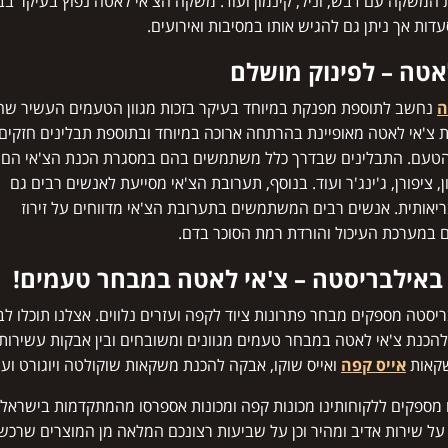
המשקה עם דבש, וניל, קינמון ועוד. משקה הצ'אי לאטה נפוץ בעיקר בב
דות אך ניתן גם להגיש אותו במסיבות ואירועים.
אטה – לפינוק מושלם
ה
נחשב לתוספת מפנקת במיוחד בעיקר בזכות מגוון הטעמים העשיר שה
ת צ'אי לאטה מאופיינת בהרתחה ארוכה במיוחד ובתוספת תבלינים חזקים
טעם. התבלינים שבדרך כלל משתמשים בהם במסגרת הכנת הצ'אי הם:
, ציפורן, ג'ינג'ר ועוד. בנוסף, תערובת הצ'אי מסייעת לאנשים רבים גם
יאותית. אנשים רבים המשתמשים בתערובת הצ'אי מדווחים על זירוז
 במערכת העיכול והורדת רמת הסוכר בדם.
באילבריסטה – צ'אי לאטה במבחר טעמים!
ריסטה מספקים מבחר פתרונות ציוד לקפה ועזרים נלווים. אצלנו תוכלו לב
להכנת צ'אי לאטה במבחר טעמים מגוונים ומשובחים ובין אבקות עשירות
קאות
אייס קפה
ואייס שוקו, אבקה להכנת משקאות שוקולטה ויוגורט ועו
נו מספקים ללקוחותינו מכונות קפה ומכונות אספרסו מהמתקדמות בישראל.
על שירות אדיב ומהיר וכן על שביעות רצונכם המלאה מן המוצרים שרכ