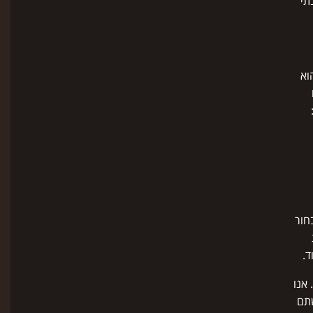
תי
וא
חור
ד.
 אנו
שתם