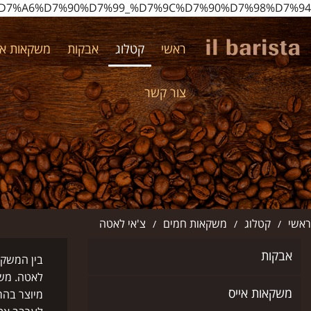
o.il/%D7%A6%D7%90%D7%99_%D7%9C%D7%90%D7%98%D7%94/
ראשי
קטלוג
אבקות
משקאות אי
צור קשר
ראשי
קטלוג
משקאות חמים
צ'אי לאטה
/
/
/
אבקות
בין המשקא
לאטה. משק
משקאות אייס
מיוצר בהר