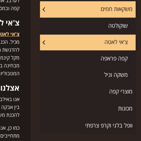
לערבב את 
קפה ובמסע
משקאות חמים
צ'אי ל
שוקולטה
צ'אי לאט
צ'אי לאטה
מכיל. הכנ
להדגשת ה
מקל קינמון
קפה פראפה
מבחינה בר
המטבוליזם
משקה וניל
אצלנו 
מוצרי קפה
אנו באילב
בין אבקה 
מכונות
להכנת מש
וופל בלגי וקרפ צרפתי
כמו כן, א
מתחייבים 