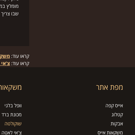
מומלץ במי
שבו צריך
קראו עוד:
משקא
קראו עוד:
צ'אי 
מפת אתר
משקאות 
אייס קפה
וופל בלגי
קטלוג
מכונת ברד
אבקות
שוקולטה
משקאות אייס
צ'אי לאטה