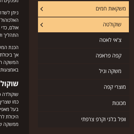
מפנקים המ
משקאות חמים
ניתן לשדר
האלכוהול 
שוקולטה
אולם, כדי
התהליך ול
צ'אי לאטה
הכנת המשק
אך ביכולת
קפה פראפה
המשקה הטע
באמצעות מ
משקה וניל
שוקולט
מוצרי קפה
שוקולדה ט
כמו שצריך
מכונות
בעל מאפיי
היכולת לה
וופל בלגי וקרפ צרפתי
ממשקה שיש