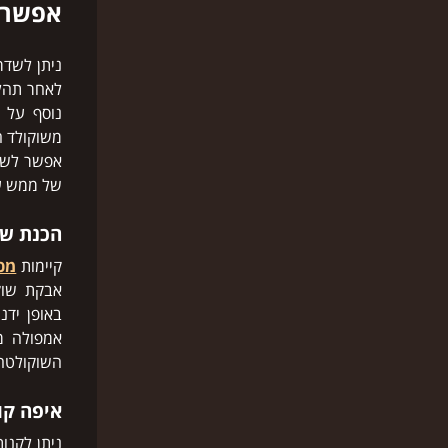
אפשרו
ניתן לשדר
לאחר תהלי
נוסף על 
משוקולד חל
אפשר לשדר
של ממש על
הכנת שו
קיימות
מכ
אבקת שוק
באופן ידנ
אמפולה מ
השוקולטה.
איפה קו
ניתן לקנו