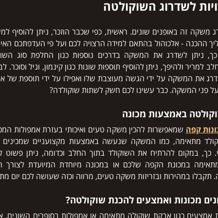
יות לשדרוג השוקולטה
ג משקה זה באופנים שונים. ראשית, כפי שכבר הוזכר, ניתן להוסיף למ
ך ההכנה - אלכוהול בהתאם למידה הרצויה לכם ועל פי העדפתכם האיש
כך, ניתן לשדרג את המשקה בדרכים נוספות כגון החלפת סוג השוק
ב למריר ולהיפך, ניתן להוסיף תוספות שונות כגון קינמון, וניל וסוכר. לב
ג את המשקה על ידי הגשה מעוצבת שלו ואפילו על ידי תוספת של איו
 פני המשקה. כבר עשינו לכם חשק לשתות שוקולדה?
קולטה באמצעות מכונה
ונות קפה
שמאפשרות להכין משקה טעים ואיכותי בעזרת אמפולות המכי
ולד מתאימה, כמו המשקה שנעשה באמצעות מקצועניים שמכינים א
י. כך, במקום להרתיח את השוקולד בתוך החלב וכדומה, ניתן פשוט ל
תאימה במכונת הקפה שלכם או במכונה מיוחדת המיועדת לצורך ה
 תקבלו במהירות ובזריזות משקה טעים, מרווה וכזה שעושה לכם יום מת
נים מכונות ואמצעים להכנת שוקולטה?
ת אמצעים כגון אבקת שוקולה מתאימה או אמפולות בסופרים השונים. או