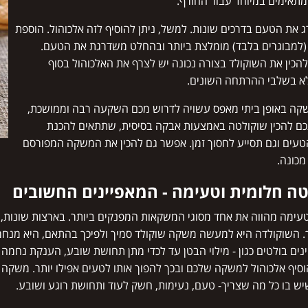
תאימים במיוחד עבור החורף.
ג את הטעם בדרכים שונות. למשל, ניתן להוסיף לזה אלכוהול. הוספת
(למבוגרים בלבד) מומלצת ביותר ובהחלט משדרגת את הטעם.
 להכין את השוקולד בצורה נכונה יש לצרף את האלכוהול בסוף
א בשלבי ההרתחה השונים.
ה באופן ביתי מאפס עשויה לדרוש מכם השקעה רבה וממושכת,
כם להכין שוקולטה באמצעות אבקה בסיסית, שתתאים להכנת
ים וגם תסייע לחסוך זמן. אפשר גם להכין את המשקה המפורסם
כונה.
ה חלומית וטעימה - המאפיינים החשובים
עימה מהווה את אחד מסוגי המשקאות המפנקים ביותר. בארצות שונות, 
. השוקולדה היא למעשה משקה שוקולד סמיך ולפיכך בהתאם, היא מנחמ
נים בולטים כגון - מילוי הבטן עד לכדי מתן תחושת שובע, הענקת נחמה 
וסיף אלכוהול למשקה שלכם ובכך להפוך אותו לטעים אפילו יותר. משקה 
 בו כל מה שצריך- טעם, נעימות, חשק לעוד ותחושת רוגע ושובע.