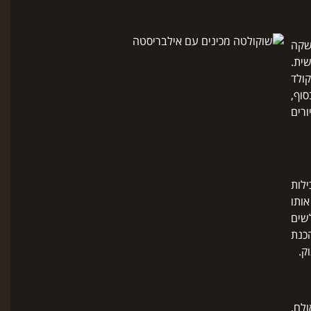
שקה
ית.
ולד
סוף,
רים
לות
ותו
שים
כנת
וק.
לם,