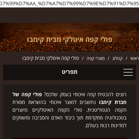
http://www.ilbarista.co.il/%D7%A4%D7%95%D7%