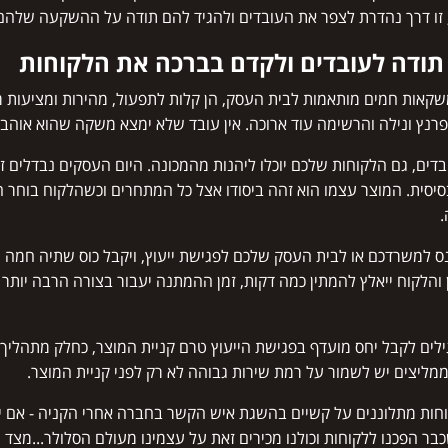
 זו דרך נהדרת לצפר את העובדים ולהגיד להם תודה על ההשקעה שלהם
תודה לעובדים ולקדם בברכה את הלקוחות
שקאות חמים מותאמות לבית העסק, הן קלות לתפעול, מהירות ומציעות מג
, פרנץ ונילה והרשימה עוד ארוכה. אין עובד שלא ימצא משקה שהוא אוהב.
דים, גם הלקוחות שלכם יוכלו ליהנות מהמכונה. היום העסקים נבדלים
יסית. המוצר עצמו הוא זהה ביסודו אצל כל המתחרים וכשהלקוח בוחר הי
.
ס למשרדכם או לבית העסק שלכם לפגישת ייעוץ, ויקבל כוס שתיה חמה מ
ן והלקוח ייאלץ להמתין כמה דקות, זמן ההמתנה יעבור בצורה הרבה יותר
ילים לקבל יחס מועדף בפגישת הייעוץ טרם קניית המוצר, כחלק מתהליך ה
ממליצים יש לשמור על רמת שירות גבוהה לא רק לפני קניית המוצר.
חות מתלוננים על קשיים בהשגת איש הקשר בחברה אחרי הקניה - אם י
בר הפכנו ללקוחות וכולנו מכירים זאת על עצמינו מעולם הסלולר...מצד