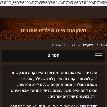
http://www.ilbarista.co.il/%D7%9E%D7%A9%D7%