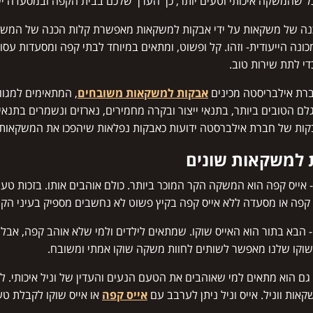
ל שהמשקה איכותי וטעים יותר, כך הערך שלכם בבית הקפה ובמסעדה י
נה של משקאות על ידי אבקות למשקאות מאפשרת קלות הכנה של המשקה.
כונה הייעודית- וזהו. קל ופשוט, ומתאים במיוחד לבתי קפה ומסעדות עס
די לתת שירות טוב.
רת אילבריסטה מכינים
אבקות למשקאות משובחים
, המתאימים למגוון
לם הטובים ביותר, בתנאי ייצור ובקרה מחמירים, נארזים ונשמרים בתנ
ות של חברת אילברסטה ידועות כאבקות נפלאות שיהפכו את המשקאות 
 למשקאות שונים
- אייס קפה הוא המשקה הקר המוכר ביותר. כולם אוהבים אותו. בזכות טע
 קפה או מסעדה ללא אייס קפה בקיץ פשוט לא נחשבים מספיק בעיני הקוני
 - הבא בתור הוא האייס שוקו. שמתאים לילדים ולמי שלא אוהב קפה, אב
 שוקו שלנו מאפשר לשותים לחוות משקה שוקו אמתי ומשובח.
- גם הוא מתאים למי שאוהבים את הטעם הנעים והעדין של וניל איכותי. לאי
אות ווניל. אייס וניל ניתן לערבב עם
אייס קפה
או אייס שוקו לקבלת טע