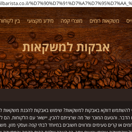
w.ilbarista.co.il/%D7%90%D7%91%D7%A7%D7%95%D7%
יס
משקאות חמים
מוצרי קפה
מידע מקצועי
בין לקוחותי
אבקות למשקאות
י להשתמש דווקא באבקות למשקאות? שימוש באבקות להכנת משקאות ל
 הדבר. והטעם המוכר של מה שרציתם להכין, יישאר עם הלקוחות. הם לא 
ים או קרים טעימים ומרווים חשובים במיוחד לבתי קפה ועסקי מזון. משק