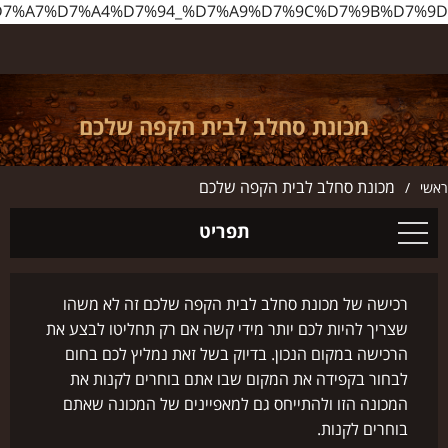
http://www.ilbarista.co.il/%D7%9E%D7%9B%D7%