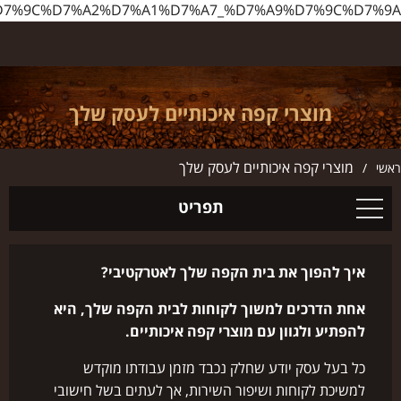
http://www.ilbarista.co.il/%D7%9E%D7%95%D7%