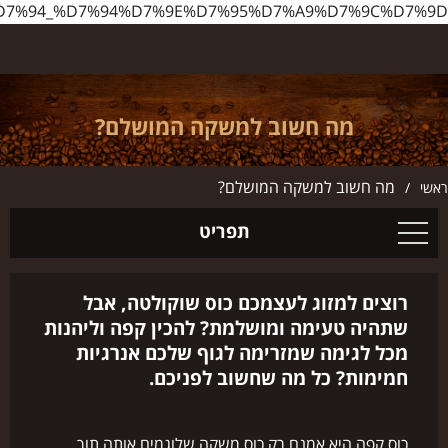
http://www.ilbarista.co.il/%D7%9E%D7%94_%D7%