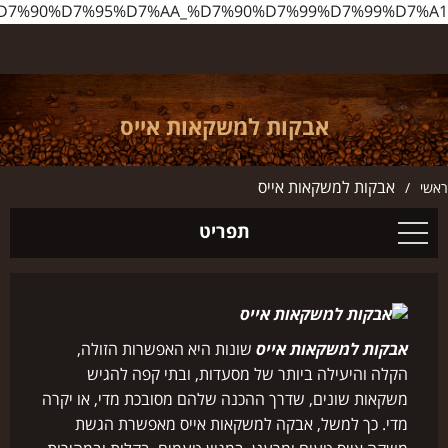
http://www.ilbarista.co.il/%D7%90%D7%91%D7%A